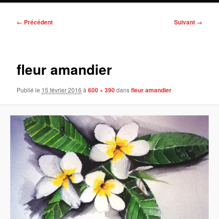
Navigation
← Précédent
Suivant →
des
images
fleur amandier
Publié le
15 février 2016
à
600 × 390
dans
fleur amandier