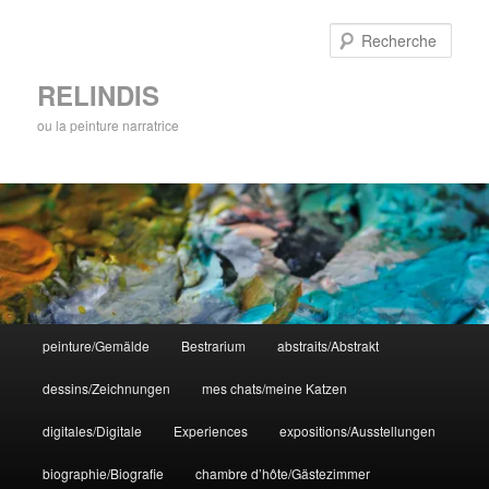
Aller
au
Rech
contenu
principal
RELINDIS
ou la peinture narratrice
Menu
peinture/Gemälde
Bestrarium
abstraits/Abstrakt
principal
dessins/Zeichnungen
mes chats/meine Katzen
digitales/Digitale
Experiences
expositions/Ausstellungen
biographie/Biografie
chambre d’hôte/Gästezimmer