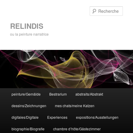
Aller
au
Rech
contenu
principal
RELINDIS
ou la peinture narratrice
Menu
peinture/Gemälde
Bestrarium
abstraits/Abstrakt
principal
dessins/Zeichnungen
mes chats/meine Katzen
digitales/Digitale
Experiences
expositions/Ausstellungen
biographie/Biografie
chambre d’hôte/Gästezimmer