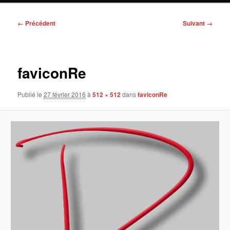
Navigation
← Précédent
Suivant →
des
images
faviconRe
Publié le
27 février 2016
à
512 × 512
dans
faviconRe